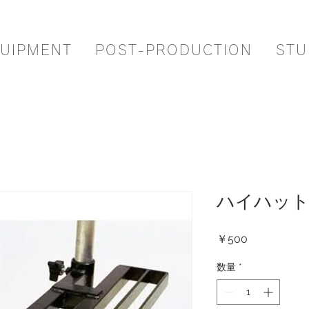
UIPMENT
POST-PRODUCTION
STU
ハイハッ
価
￥500
格
数量
*