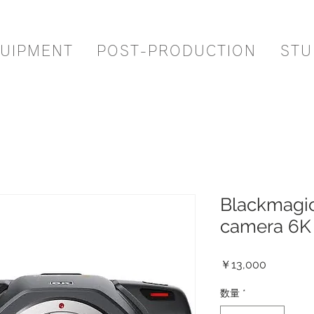
UIPMENT
POST-PRODUCTION
STU
Blackmagi
camera 6K
価
￥13,000
格
数量
*