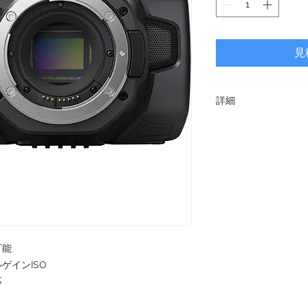
見
詳細
有効センサーサイズ
・23.10mm×12.99
レンズマウント
・EFマウント
ダイナミックレンジ
・13ストップ
可能
デュアルネイティブI
ゲインISO
・400/3200
応
撮影解像度