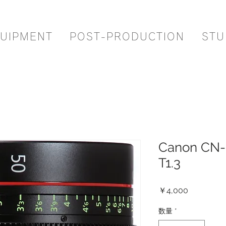
UIPMENT
POST-PRODUCTION
STU
Canon CN-
T1.3
価
￥4,000
格
数量
*