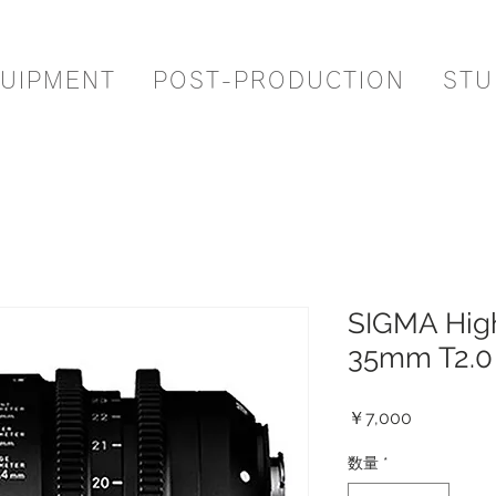
UIPMENT
POST-PRODUCTION
STU
SIGMA Hig
35mm T2.0
価
￥7,000
格
数量
*