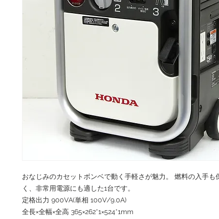
おなじみのカセットボンベで動く手軽さが魅力。 燃料の入手も
く、非常用電源にも適した1台です。
定格出力 900VA(単相 100V/9.0A)
全長×全幅×全高 365×262*1×524*1mm