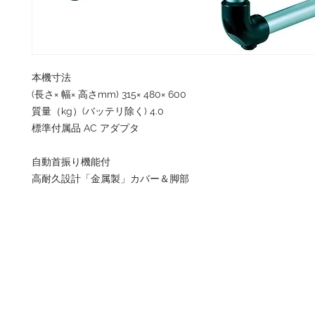
本機⼨法
(⻑さ× 幅× ⾼さmm) 315× 480× 600
質量（kg）(バッテリ除く) 4.0
標準付属品 AC アダプタ
自動首振り機能付
高耐久設計「金属製」カバー＆脚部