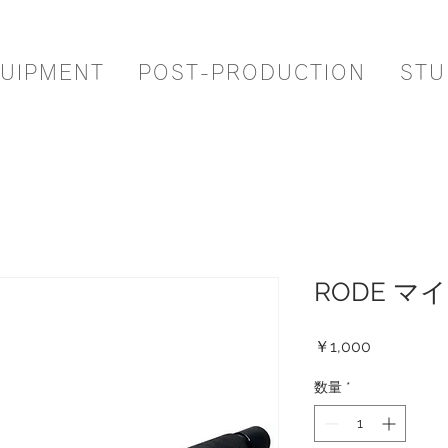
UIPMENT
POST-PRODUCTION
STU
RODE マ
価
￥1,000
格
数量
*