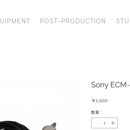
UIPMENT
POST-PRODUCTION
STU
Sony ECM
価
￥1,000
格
数量
*